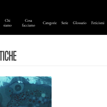
Chi
Cosa
Categorie
Serie
Glossario
Feticismi
siamo
facciamo
stiche