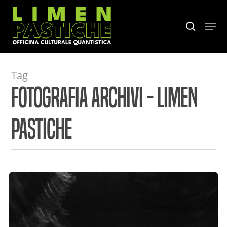
Skip
to
Menu
search
main
content
Tag
Fotografia Archivi - Limen
Pastiche