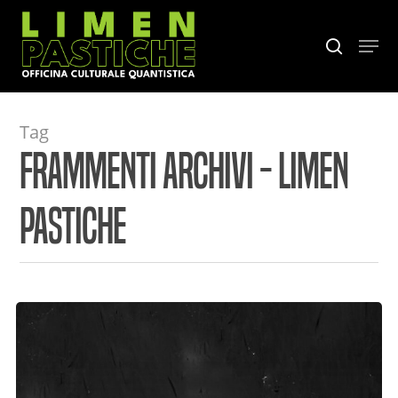
Skip
to
Menu
search
main
content
Tag
Frammenti Archivi - Limen
Pastiche