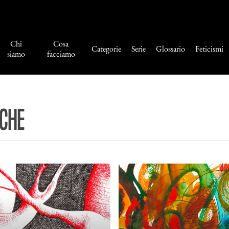
Chi
Cosa
Categorie
Serie
Glossario
Feticismi
siamo
facciamo
iche