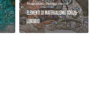
Materialismi
Passaggi viscerali
Elementi di materialismo schizo-
librario