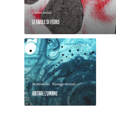
Ombre latenti
Le favole di Fedro
Materialismi
Passaggi viscerali
Abitare l’umano