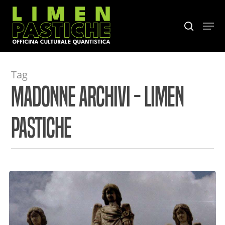
Skip
to
Menu
search
main
content
Tag
Madonne Archivi - Limen
Pastiche