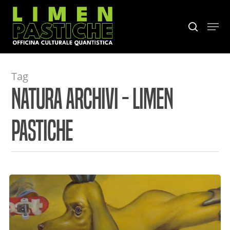
Skip
to
Menu
search
main
content
Tag
Natura Archivi - Limen
Pastiche