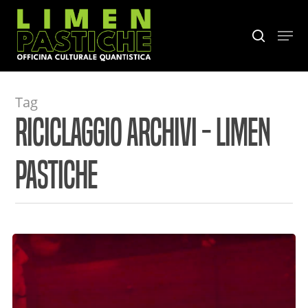
Skip
to
Menu
search
main
content
Tag
Riciclaggio Archivi - Limen
Pastiche