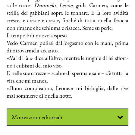
sul­le roc­ce.
Dam­me­lo, Leo­ne
, gri­da Car­men, co­me le
stril­la dei gab­bia­ni so­pra le ton­na­re. E la lo­ro avi­di­tà
cre­sce, e cre­sce e cre­sce, fin­ché di tut­ta quel­la fe­ro­cia
non ri­ma­ne che schiu­ma e ri­sac­ca. Se­me su per­le.
Il tem­po è di nuo­vo so­spe­so.
Ve­do Car­men pu­lir­si dall’orgasmo con le ma­ni, pri­ma
di ri­tro­var­me­la ac­can­to.
«Vai di là.» di­ce all’altro, men­tre le un­ghie di lei sfio­ra­
no i cu­bi­smi del mio vi­so.
E nel­le sue ca­rez­ze – sca­bre di sper­ma e sa­le – c’è tut­ta la
vi­ta che mi man­ca.
«Buon com­plean­no, Leo­ne.» mi bi­sbi­glia, dal­le ri­ve
mai som­mer­se di quel­la not­te.
Mo­ti­va­zio­ni edi­to­ria­li