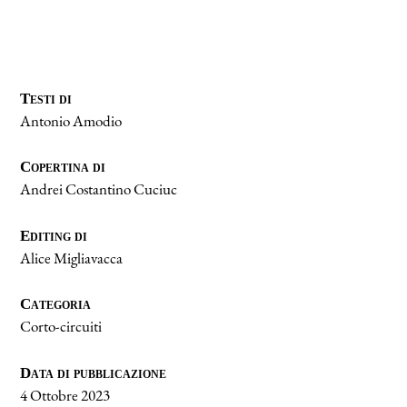
Te­sti di
An­to­nio Amo­dio
Co­per­ti­na di
An­drei Co­stan­ti­no Cu­ciuc
Edi­ting di
Ali­ce Mi­glia­vac­ca
Ca­te­go­ria
Cor­to-cir­cui­ti
Da­ta di pub­bli­ca­zio­ne
4 Ot­to­bre 2023