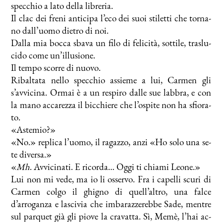
spec­chio a la­to del­la li­bre­ria.
Il clac dei fre­ni an­ti­ci­pa l’eco dei suoi sti­let­ti che tor­na­
no dall’uomo die­tro di noi.
Dal­la mia boc­ca sba­va un fi­lo di fe­li­ci­tà, sot­ti­le, tra­slu­
ci­do co­me un’illusione.
Il tem­po scor­re di nuo­vo.
Ri­bal­ta­ta nel­lo spec­chio as­sie­me a lui, Car­men gli
s’avvicina. Or­mai è a un re­spi­ro dal­le sue lab­bra, e con
la ma­no ac­ca­rez­za il bic­chie­re che l’ospite non ha sfio­ra­
to.
«Aste­mio?»
«No.» re­pli­ca l’uomo, il ra­gaz­zo, an­zi «Ho so­lo una se­
te di­ver­sa.»
«
Mh
. Av­vi­ci­na­ti. E ri­cor­da… Og­gi ti chia­mi Leo­ne.»
Lui non mi ve­de, ma io li os­ser­vo. Fra i ca­pel­li scu­ri di
Car­men col­go il ghi­gno di quell’altro, una fal­ce
d’arroganza e la­sci­via che im­ba­raz­ze­reb­be Sa­de, men­tre
sul par­quet già gli pio­ve la cra­vat­ta. Sì, Me­mè, l’hai ac­