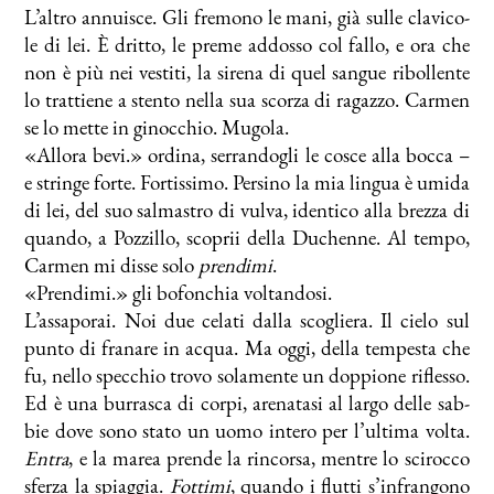
L’altro an­nui­sce. Gli fre­mo­no le ma­ni, già sul­le cla­vi­co­
le di lei. È drit­to, le pre­me ad­dos­so col fal­lo, e ora che
non è più nei ve­sti­ti, la si­re­na di quel san­gue ri­bol­len­te
lo trat­tie­ne a sten­to nel­la sua scor­za di ra­gaz­zo. Car­men
se lo met­te in gi­noc­chio. Mu­go­la.
«Al­lo­ra be­vi.» or­di­na, ser­ran­do­gli le co­sce al­la boc­ca –
e strin­ge for­te. For­tis­si­mo. Per­si­no la mia lin­gua è umi­da
di lei, del suo sal­ma­stro di vul­va, iden­ti­co al­la brez­za di
quan­do, a Poz­zil­lo, sco­prii del­la Du­chen­ne. Al tem­po,
Car­men mi dis­se so­lo
pren­di­mi
.
«Pren­di­mi.» gli bo­fon­chia vol­tan­do­si.
L’assaporai. Noi due ce­la­ti dal­la sco­glie­ra. Il cie­lo sul
pun­to di fra­na­re in ac­qua. Ma og­gi, del­la tem­pe­sta che
fu, nel­lo spec­chio tro­vo so­la­men­te un dop­pio­ne ri­fles­so.
Ed è una bur­ra­sca di cor­pi, are­na­ta­si al lar­go del­le sab­
bie do­ve so­no sta­to un uo­mo in­te­ro per l’ultima vol­ta.
En­tra
, e la ma­rea pren­de la rin­cor­sa, men­tre lo sci­roc­co
sfer­za la spiag­gia.
Fot­ti­mi
, quan­do i flut­ti s’infrangono