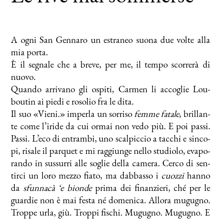
A ogni San Gen­na­ro un estra­neo suo­na due vol­te al­la
mia por­ta.
È il se­gna­le che a bre­ve, per me, il tem­po scor­re­rà di
nuo­vo.
Quan­do ar­ri­va­no gli ospi­ti, Car­men li ac­co­glie Lou­
bou­tin ai pie­di e ro­so­lio fra le di­ta.
Il suo «Vie­ni.» im­per­la un sor­ri­so
fem­me fa­ta­le
, bril­lan­
te co­me l’iride da cui or­mai non ve­do più. E poi pas­si.
Pas­si. L’eco di en­tram­bi, uno scal­pic­cio a tac­chi e sin­co­
pi, ri­sa­le il par­quet e mi rag­giun­ge nel­lo stu­dio­lo, eva­po­
ran­do in sus­sur­ri al­le so­glie del­la ca­me­ra. Cer­co di sen­
tir­ci un lo­ro mez­zo fia­to, ma dab­bas­so i
cuoz­zi
han­no
da
sfun­na­cà ‘e bion­de
pri­ma dei fi­nan­zie­ri, ché per le
guar­die non è mai fe­sta né do­me­ni­ca. Al­lo­ra mu­gu­gno.
Trop­pe ur­la, giù. Trop­pi fi­schi. Mu­gu­gno. Mu­gu­gno. E