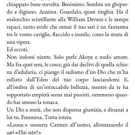
chiap­pa­to be­ne sta­vol­ta. Be­nis­si­mo. Sem­bra un ghe­par­
do a di­giu­no. An­si­ma. Guar­da­lo, qua­si rin­ghia. Ha il
ma­loc­chio scin­til­lan­te al­la Wil­liam De­va­ne e le zam­pe
ra­pa­ci, tan­to avi­de che or­mai il tuo sa­ri è un fan­ta­sma
tra le vo­stre ca­vi­glie, flac­ci­do e inu­ti­le, co­me la mu­ta di
una vi­pe­ra.
Ed ec­co­ti.
Non in­dos­si nien­te. So­lo per­le Akoya e nu­do amo­re.
Ma fra quei se­ni, le co­sce, giù dai de­cli­vi di quel­la schie­
na d’adularia, ci pian­go il sa­di­smo d’un Dio che m’ha
esi­lia­to dall’Eden del tuo cor­po la­scian­do­mi lì,
all’ombra di un’intoccabile bel­lez­za, men­tre da te ha
sop­por­ta­to em­pie­tà sen­za mai pu­nir­ti, nem­me­no quan­
do hai smes­so la to­na­ca.
Un Dio a me­tà, che non di­spen­sa giu­sti­zia, e di­nan­zi a
lui tu. Fem­mi­na. Tut­ta in­te­ra.
«Leo­ne.» sus­sur­ra Car­men all’uomo, al­lon­ta­nan­do il
sa­ri
«Hai se­te?»