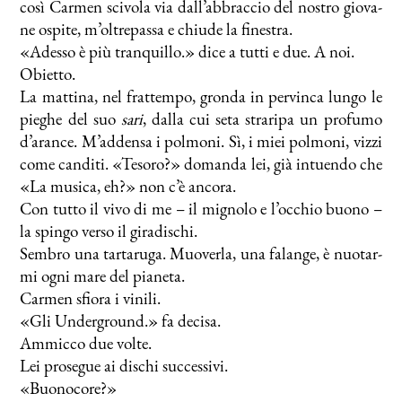
co­sì Car­men sci­vo­la via dall’abbraccio del no­stro gio­va­
ne ospi­te, m’oltrepassa e chiu­de la fi­ne­stra.
«Ades­so è più tran­quil­lo.» di­ce a tut­ti e due. A noi.
Obiet­to.
La mat­ti­na, nel frat­tem­po, gron­da in per­vin­ca lun­go le
pie­ghe del suo
sa­ri
, dal­la cui se­ta stra­ri­pa un pro­fu­mo
d’arance. M’addensa i pol­mo­ni. Sì, i miei pol­mo­ni, viz­zi
co­me can­di­ti. «Te­so­ro?» do­man­da lei, già in­tuen­do che
«La mu­si­ca, eh?» non c’è an­co­ra.
Con tut­to il vi­vo di me – il mi­gno­lo e l’occhio buo­no –
la spin­go ver­so il gi­ra­di­schi.
Sem­bro una tar­ta­ru­ga. Muo­ver­la, una fa­lan­ge, è nuo­tar­
mi ogni ma­re del pia­ne­ta.
Car­men sfio­ra i vi­ni­li.
«Gli Un­der­ground.» fa de­ci­sa.
Am­mic­co due vol­te.
Lei pro­se­gue ai di­schi suc­ces­si­vi.
«Buo­no­co­re?»